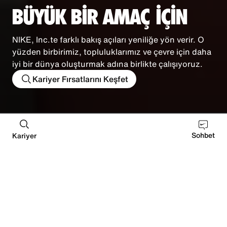
BÜYÜK BİR AMAÇ İÇİN
NIKE, Inc.te farklı bakış açıları yeniliğe yön verir. O
yüzden birbirimiz, topluluklarımız ve çevre için daha
iyi bir dünya oluşturmak adına birlikte çalışıyoruz.
Kariyer Fırsatlarını Keşfet
DEI
Future of Sport
Sürdürülebilirlik
Kaynak 
Sohbet
Kariyer