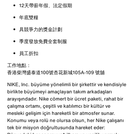
12天帶薪年假、法定假期
年底雙糧
具競爭力的獎金計劃
季度發放免費全套制服
員工折扣
工作地點：
香港柴灣盛泰道100號杏花新城105A-109 號舖
NIKE, Inc. büyüme yönelimli bir şirkettir ve kendisiyle
birlikte büyümeyi amaçlayan takım arkadaşları
arayışındadır. Nike cömert bir ücret paketi, rahat bir
çalışma ortamı, çeşitli ve katılımcı bir kültür ve
mesleki gelişim için hareketli bir atmosfer sunar.
Konumu veya rolü ne olursa olsun, her Nike çalışanı
tek bir misyon doğrultusunda hareket eder: