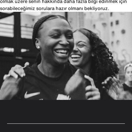
olmak üzere senin hakkında daha fazla bilgi edinmek için
sorabileceğimiz sorulara hazır olmanı bekliyoruz.