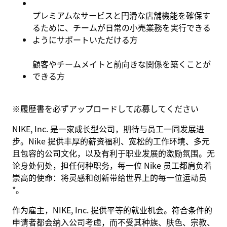
プレミアムなサービスと円滑な店舗機能を確保す
るために、チームが日常の小売業務を実行できる
ようにサポートいただける方
顧客やチームメイトと前向きな関係を築くことが
できる方
※
履歴書を必ずアップロードして応募してください
NIKE, Inc. 是一家成长型公司，期待与员工一同发展进
步。Nike 提供丰厚的薪资福利、宽松的工作环境、多元
且包容的公司文化，以及有利于职业发展的激励氛围。无
论身处何处，担任何种职务，每一位 Nike 员工都肩负着
崇高的使命：将灵感和创新带给世界上的每一位运动员
*。
作为雇主，NIKE, Inc. 提供平等的就业机会。符合条件的
申请者都会纳入公司考虑，而不受其种族、肤色、宗教、