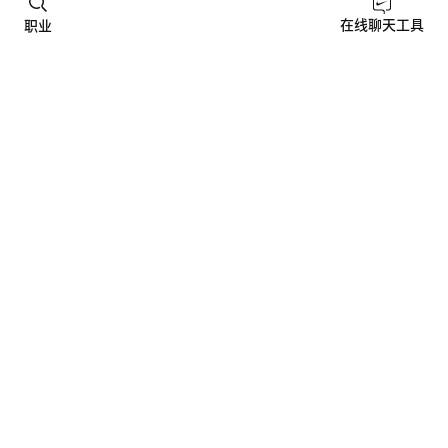
在线聊天工具
职业
全球福利
虽然支持可能因地区和职位而异，但我们始终十分重视工
作量和个人生活之间的平衡。 因此，我们将为你提供足
够的薪酬和福利，让你能够保持充沛精力。