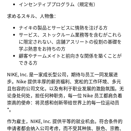
インセンティブプログラム（規定有）
求めるスキル、人物像：
ナイキの製品とサービスに情熱を注げる方
サービス、ストックルーム業務等を含むがこれら
に限定されない、店舗アスリートの役割の基礎を
学ぶ熱意をお持ちの方
顧客やチームメイトと前向きな関係を築くことが
できる方
NIKE, Inc. 是一家成长型公司，期待与员工一同发展进
步。Nike 提供丰厚的薪资福利、宽松的工作环境、多元
且包容的公司文化，以及有利于职业发展的激励氛围。无
论身处何处，担任何种职务，每一位 Nike 员工都肩负着
崇高的使命：将灵感和创新带给世界上的每一位运动员
*。
作为雇主，NIKE, Inc. 提供平等的就业机会。符合条件的
申请者都会纳入公司考虑，而不受其种族、肤色、宗教、