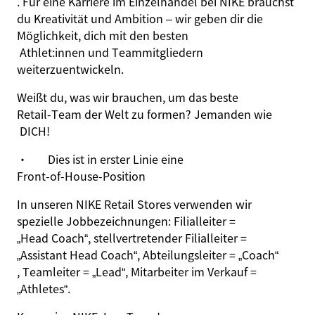
. Für eine Karriere im Einzelhandel bei NIKE brauchst
du Kreativität und Ambition – wir geben dir die
Möglichkeit, dich mit den besten
Athlet:innen und Teammitgliedern
weiterzuentwickeln.
Weißt du, was wir brauchen, um das beste
Retail‑Team der Welt zu formen? Jemanden wie
DICH!
·
Dies ist in erster Linie eine
Front‑
of
‑
House‑Position
In unseren NIKE Retail Stores verwenden wir
spezielle Jobbezeichnungen: Filialleiter =
„Head Coach“
, stellvertretender Filialleiter =
„Assistant Head Coach“
, Abteilungsleiter =
„Coach“
, Teamleiter =
„Lead“
, Mitarbeiter im Verkauf =
„
Athletes
“
.