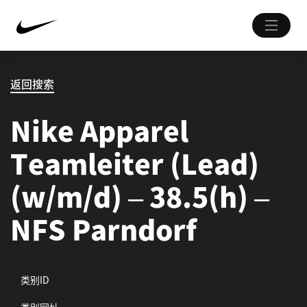
返回搜索
Nike Apparel
Teamleiter (Lead)
(w/m/d) – 38.5(h) –
NFS Parndorf
类别ID