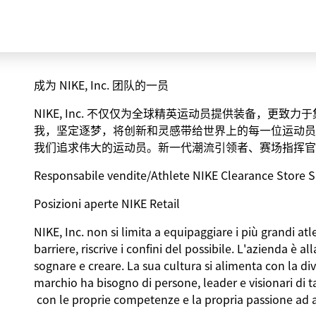
成为 NIKE, Inc. 团队的一员
NIKE, Inc. 不仅仅为全球精英运动员提供装备，更
e/Athlete
我，坚定逐梦，将创新和灵感带给世界上的每一位运动员
我们追求伟大的运动员。新一代潮流引领者、赛场指挥官
Responsabile
vendite
/Athlete NIKE Clearance Store S
Posizioni
aperte
NIKE Retail
NIKE, Inc. non
si
limita
a
equipaggiare
i
più
grandi
atle
barriere
,
riscrive
i
confini
del
possibile
.
L'azienda
è all
sognare
e
creare
. La
sua
cultura
si
alimenta
con la
div
marchio
ha
bisogno
di
persone
, leader e
visionari
di
t
con le
proprie
competenze
e la propria
passione
ad