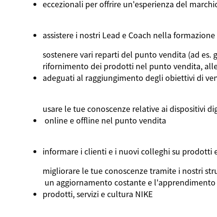
eccezionali
per
offrire
un'esperienza
del
marchi
assistere
i
nostri
Lead e Coach
nella
formazione
sostenere
vari
reparti
del punto
vendita
(ad es.
g
rifornimento
dei
prodotti
nel
punto
vendita
,
all
adeguati
al
raggiungimento
degli
obiettivi
di
ven
usare
le
tue
conoscenze
relative ai
dispositivi
dig
online e offline
nel
punto
vendita
informare
i
clienti
e
i
nuovi
colleghi
su
prodotti
migliorare
le
tue
conoscenze
tramite
i
nostri
str
un aggiornamento
costante
e
l'apprendimento
prodotti
,
servizi
e
cultura
NIKE