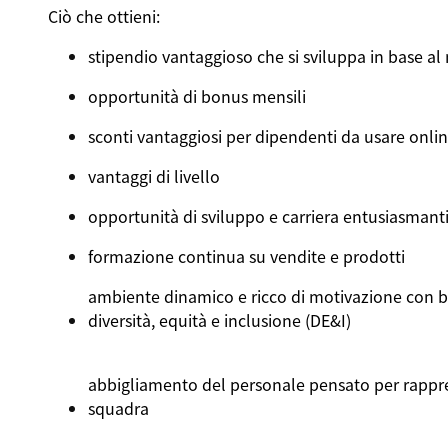
Ciò
che
ottieni
:
stipendio
vantaggioso
che
si
sviluppa
in base al
opportunità
di bonus
mensili
sconti
vantaggiosi
per
dipendenti
da
usare
onlin
vantaggi
di
livello
opportunità
di
sviluppo
e
carriera
entusiasmant
formazione
continua
su
vendite
e
prodotti
ambiente
dinamico
e
ricco
di
motivazione
con
b
diversità
,
equità
e
inclusione
(DE&I)
abbigliamento
del
personale
pensato
per
rappr
squadra