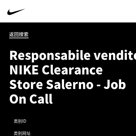
返回搜索
Responsabile vendit
NIKE Clearance
Store Salerno - Job
On Call
类别ID
类别网址