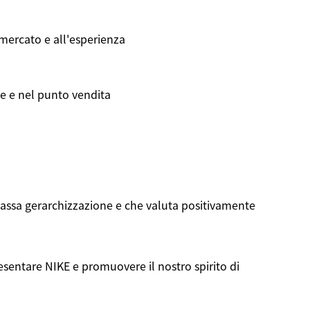
mercato
e
all'esperienza
e e
nel
punto
vendita
i
assa
gerarchizzazione
e
che
valuta
positivamente
esentare
NIKE e
promuovere
il nostro spirito di