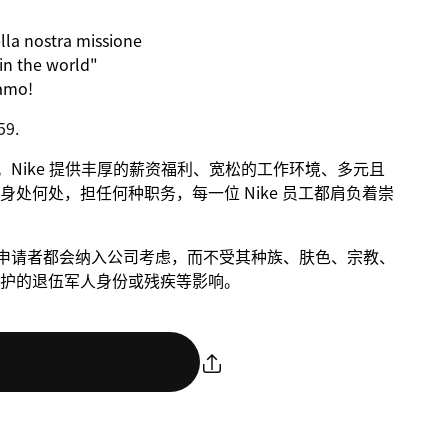
lla
nostra
missione
 in the world"
iamo
!
59.
进步。Nike 提供丰厚的薪资福利、宽松的工作环境、多元且
处何处，担任何种职务，每一位 Nike 员工都肩负着崇
条件的申请者都会纳入公司考虑，而不受其种族、肤色、宗教、
护的退伍军人身份或残疾等影响。