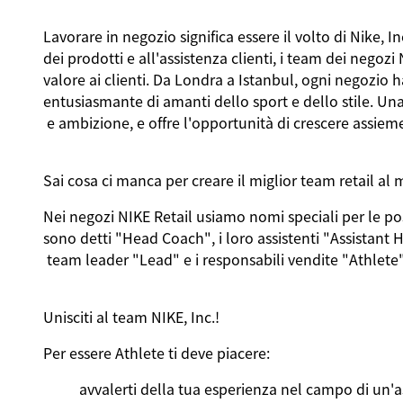
Lavorare
in
negozio
significa
essere
il
volto
di Nike, In
dei
prodotti
e
all'assistenza
clienti
,
i
team
dei
negozi
valore
ai
clienti
. Da Londra a Istanbul, ogni
negozio
h
entusiasmante
di
amanti
dello
sport e
dello
stile. Un
e
ambizione
, e
offre
l'opportunità
di
crescere
assiem
Sai
cosa
ci
manca
per
creare
il
miglior
team retail a
Nei
negozi
NIKE Retail
usiamo
nomi
speciali
per le
po
sono
detti
"Head Coach",
i
loro
assistenti
"Assistant 
team leader "Lead" e
i
responsabili
vendite
"Athlete"
Unisciti
al team NIKE, Inc.!
Per
essere
Athlete
ti
deve
piacere:
avvalerti
della
tua
esperienza
nel
campo di
un'a