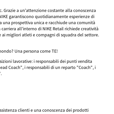
c. Grazie a
un'attenzione
costante
alla
conoscenza
NIKE
garantiscono
quotidianamente
esperienze
di
a
una
prospettiva
unica e
racchiude
una
comunità
a
carriera
all'interno
di NIKE Retail
richiede
creatività
e
ai
migliori
atleti
e
compagni
di
squadra
del
settore
.
l mondo? Una persona come
TE
!
sizioni
lavorative
:
i
responsabili
dei
punti
vendita
Head Coach",
i
responsabili
di un
reparto
"Coach",
i
.
ssistenza
clienti
e
una
conoscenza
dei
prodotti