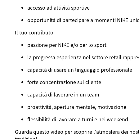
accesso ad
attività
sportive
opportunità
di
partecipare
a
momenti
NIKE
unic
Il
tuo
contributo
:
passione
per NIKE e/o per lo sport
la
pregressa
esperienza
nel
settore
retail
rappre
capacità
di
usare
un
linguaggio
professionale
forte
concentrazione
sul
cliente
capacità
di
lavorare
in
un team
proattività
, apertura
mentale
,
motivazione
flessibilità
di
lavorare
a
turni
e
nei
weekend
Guarda
questo
video
per
scoprire
l'atmosfera
dei
nost