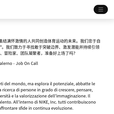
致力于集结满怀激情的人共同创造体育运动的未来。我们忠于自
*。我们致力于寻找敢于突破边界、激发潜能并持续引领
、冒险家、团队凝聚者，准备好上场了吗？
alerno - Job On Call
ti
del mondo, ma
esplora
il
potenziale
,
abbatte
le
a
ricerca
di
persone
in
grado
di
crescere
,
pensare
,
ersità
e la
valorizzazione
dell'immaginazione
. Il
alento
.
All'interno
di NIKE, Inc. tutti
contribuiscono
affrontare
sfide
in continua
evoluzione
.