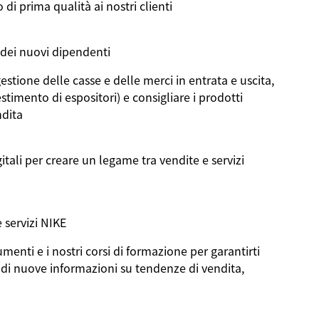
o
di prima
qualità
ai
nostri
clienti
dei
nuovi
dipendenti
estione
delle
casse
e delle merci in
entrata
e
uscita
,
estimento
di
espositori
) e
consigliare
i
prodotti
dita
itali
per
creare
un
legame
tra
vendite
e
servizi
e
servizi
NIKE
umenti
e
i
nostri
corsi
di
formazione
per
garantirti
di
nuove
informazioni
su
tendenze
di
vendita
,