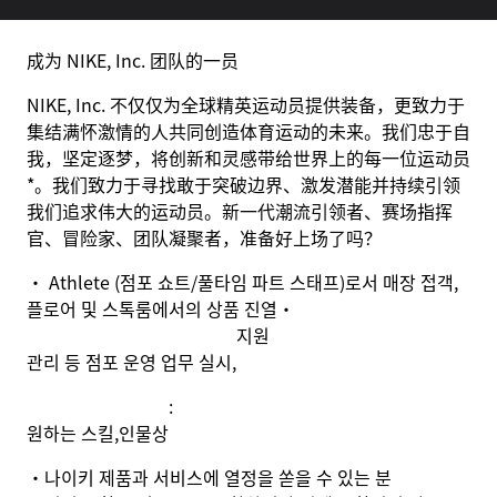
成为 NIKE, Inc. 团队的一员
NIKE, Inc. 不仅仅为全球精英运动员提供装备，更致力于
集结满怀激情的人共同创造体育运动的未来。我们忠于自
我，坚定逐梦，将创新和灵感带给世界上的每一位运动员
*。我们致力于寻找敢于突破边界、激发潜能并持续引领
我们追求伟大的运动员。新一代潮流引领者、赛场指挥
官、冒险家、团队凝聚者，准备好上场了吗？
· Athlete (
점포 쇼트
/
풀타임 파트 스태프
)
로서 매장 접객
,
플로어 및 스톡룸에서의 상품 진열
·
지원
관리 등 점포 운영 업무 실시
,
:
원하는 스킬
,
인물상
•
나이키 제품과 서비스에 열정을 쏟을 수 있는 분