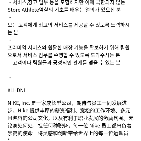
•
서비스
,
창고 업무 등을 포함하지만 이에 국한되지 않는
Store Athlete
역할의 기초를 배우는 열의가 있으신 분
•
모든 고객에게 최고의 서비스를 제공할 수 있도록 노력하시
는 분
•
프리미엄 서비스와 원활한 매장 기능을 확보하기 위해 팀원
으로서 서비스 업무를 수행할 수 있도록 도와주시는 분
고객이나 팀원들과 긍정적인 관계를 맺을 수 있는 분
•
#LI-DNI
NIKE, Inc. 是一家成长型公司，期待与员工一同发展进
步。Nike 提供丰厚的薪资福利、宽松的工作环境、多元
且包容的公司文化，以及有利于职业发展的激励氛围。无
论身处何处，担任何种职务，每一位 Nike 员工都肩负着
崇高的使命：将灵感和创新带给世界上的每一位运动员
*。