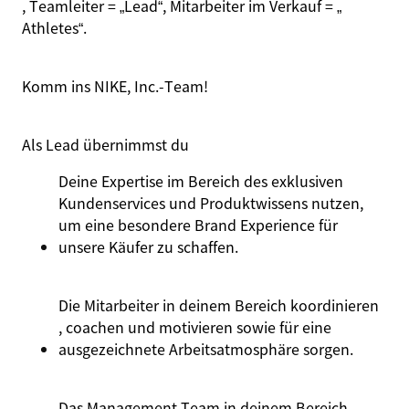
, Teamleiter =
„Lead“
, Mitarbeiter im Verkauf =
„
Athletes
“
.
Komm ins NIKE, Inc.‑Team!
Als Lead übernimmst du
Deine
Expertise
im
Bereich
des
exklusiven
Kundenservices
und
Produktwissens
nutzen
,
um
eine
besondere
Brand
Experience
für
unsere
Käufer
zu
schaffen.
Die
Mitarbeiter
in
deinem
Bereich
koordinieren
, coachen
und
motivieren
sowie
für
eine
ausgezeichnete
Arbeitsatmosphäre
sorgen
.
Das Management Team in
deinem
Bereich