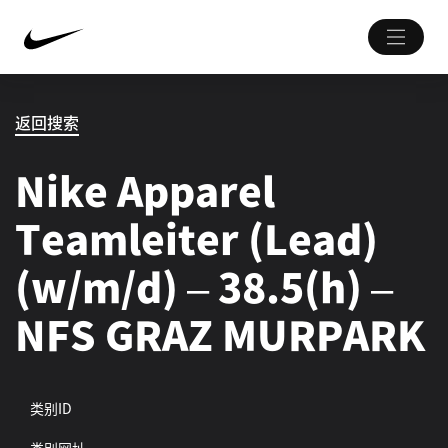
返回搜索
Nike Apparel
Teamleiter (Lead)
(w/m/d) – 38.5(h) –
NFS GRAZ MURPARK
类别ID