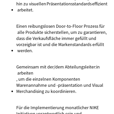
hin
zu
visuellen
Präsentationsstandards
effizient
arbeitet
.
Einen
reibungslosen
Door-
to
-Floor
Prozess
für
alle
Produkte
sicherstellen
,
um
zu
garantieren
,
dass
die
Verkaufsfläche
immer
gefüllt
und
vorzeigbar
ist
und
die
Markenstandards
erfüllt
werden.
Gemeinsam mit der/dem
Abteilungsleiter:
in
arbeiten
, um die einzelnen Komponenten
Warenannahme und -präsentation und Visual
Merchandising zu koordinieren.
Für die
Implementierung
monatlicher
NIKE
Initiativen
verantwortlich
sein und