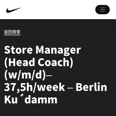
返回搜索
Store Manager
(Head Coach)
(w/m/d)–
37,5h/week – Berlin
Ku´damm